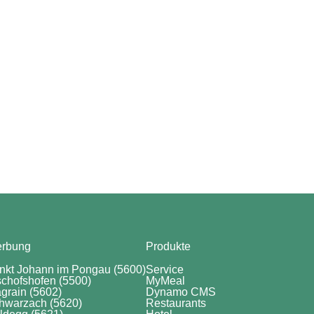
rbung
Produkte
nkt Johann im Pongau (5600)
Service
schofshofen (5500)
MyMeal
grain (5602)
Dynamo CMS
hwarzach (5620)
Restaurants